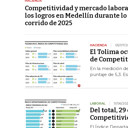
HACIENDA
Competitividad y mercado labora
los logros en Medellín durante lo
corrido de 2025
HACIENDA
05/07/2
El Tolima oc
de Competit
En la medición d
puntaje de 5,3. E
LABORAL
11/06/20
Del total, 2
Competitiv
El Índice Depart