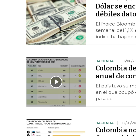
Dólar se en
débiles dato
El índice Bloomb
semanal del 1,1% 
índice ha bajado d
HACIENDA
16/06/2
Colombia de
anual de co
El país tuvo su 
en el que ocupó e
pasado
HACIENDA
12/05/2
Colombia no 