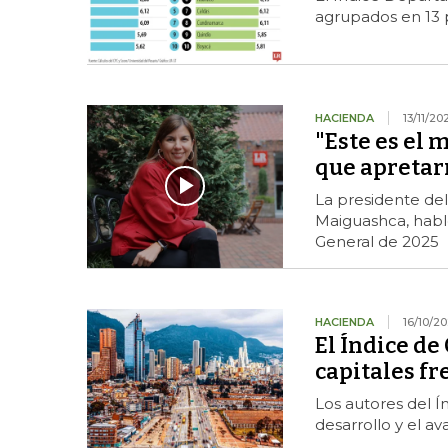
agrupados en 13 p
HACIENDA
13/11/20
"Este es el
que apretar
La presidente de
Maiguashca, habló
General de 2025
HACIENDA
16/10/2
El Índice de
capitales fre
Los autores del Í
desarrollo y el av