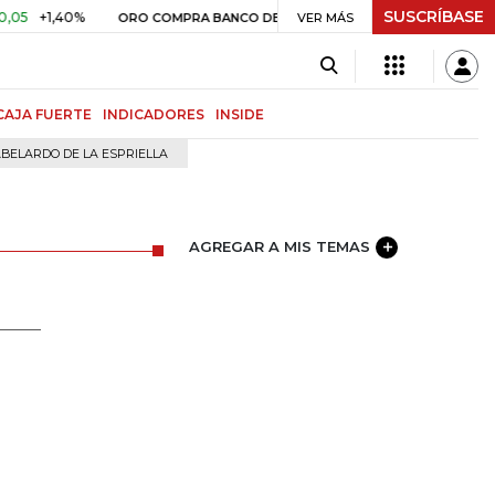
SUSCRÍBASE
40%
$ 408.498,97
+$ 8.753,81
ORO COMPRA BANCO DE LA REPÚBLICA
VER MÁS
CAJA FUERTE
INDICADORES
INSIDE
BELARDO DE LA ESPRIELLA
AGREGAR A MIS TEMAS