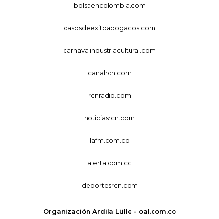
bolsaencolombia.com
casosdeexitoabogados.com
carnavalindustriacultural.com
canalrcn.com
rcnradio.com
noticiasrcn.com
lafm.com.co
alerta.com.co
deportesrcn.com
Organización Ardila Lülle - oal.com.co