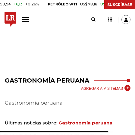
+6,13
+0,26%
US$ 78,18
US$ 0,17
+0,22%
PETRÓLEO WTI
CA
SUSCRÍBASE
GASTRONOMÍA PERUANA
AGREGAR A MIS TEMAS
Gastronomía peruana
Últimas noticias sobre:
Gastronomía peruana