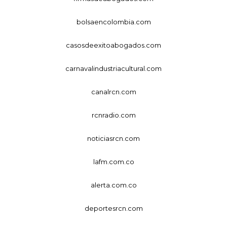
bolsaencolombia.com
casosdeexitoabogados.com
carnavalindustriacultural.com
canalrcn.com
rcnradio.com
noticiasrcn.com
lafm.com.co
alerta.com.co
deportesrcn.com