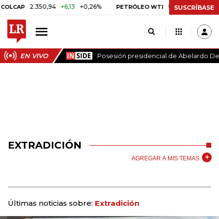
2.350,94
+6,13
+0,26%
US$ 78,01
US$ 2,92
+3
P
PETRÓLEO WTI
SUSCRÍBASE
EN VIVO
Posesión presidencial de Abelardo De 
EXTRADICIÓN
AGREGAR A MIS TEMAS
Últimas noticias sobre:
Extradición