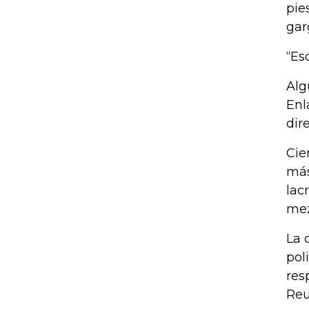
pie
gar
“Es
Alg
Enl
dir
Cie
más
lac
mez
La 
pol
res
Reu