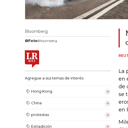
Bloomberg
Foto:
Bloomberg
REU
La 
en 
Agregue a sus temas de interés
de 
Hong Kong
se 
ero
China
en 
protestas
Mil
Extradición