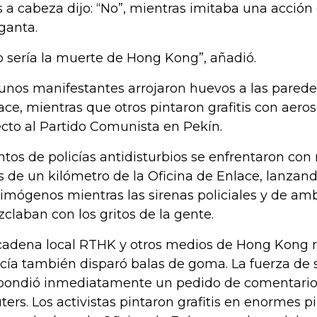
s a cabeza dijo: “No”, mientras imitaba una acción 
ganta.
o sería la muerte de Hong Kong”, añadió.
unos manifestantes arrojaron huevos a las paredes
ace, mientras que otros pintaron grafitis con aeros
ecto al Partido Comunista en Pekín.
ntos de policías antidisturbios se enfrentaron con
 de un kilómetro de la Oficina de Enlace, lanzan
rimógenos mientras las sirenas policiales y de am
claban con los gritos de la gente.
cadena local RTHK y otros medios de Hong Kong r
icía también disparó balas de goma. La fuerza de
pondió inmediatamente un pedido de comentarios
ters. Los activistas pintaron grafitis en enormes 