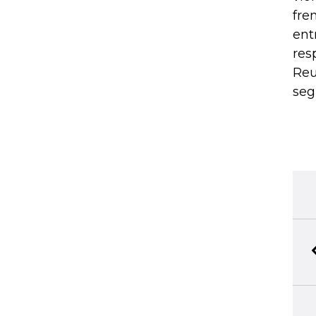
fre
ent
res
Reu
seg