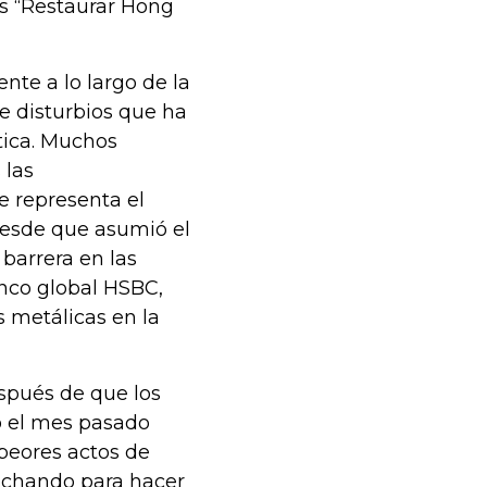
as “Restaurar Hong
nte a lo largo de la
de disturbios que ha
ítica. Muchos
 las
e representa el
 desde que asumió el
 barrera en las
anco global HSBC,
 metálicas en la
espués de que los
o el mes pasado
 peores actos de
luchando para hacer