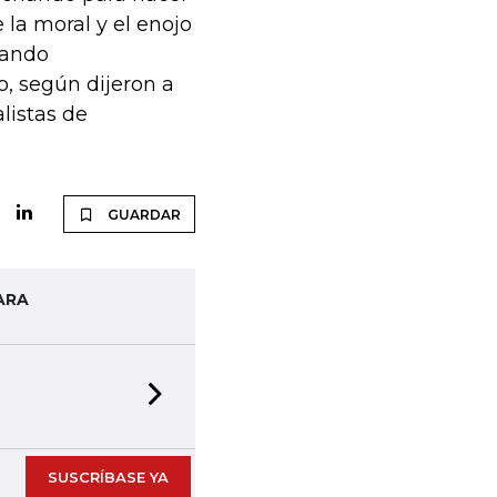
e la moral y el enojo
mando
, según dijeron a
alistas de
GUARDAR
ARA
Next slide
SUSCRÍBASE YA