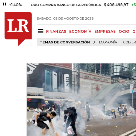
40%
$ 408.498,97
+$ 8.753,81
ORO COMPRA BANCO DE LA REPÚBLICA
SÁBADO, 08 DE AGOSTO DE 2026
FINANZAS
ECONOMÍA
EMPRESAS
OCIO
G
TEMAS DE CONVERSACIÓN
ECONOMÍA
GOBIE