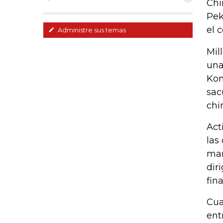
Chi
Pek
el 
Administre sus temas
Mil
una
Kon
sac
chi
Act
las
man
dir
fin
Cua
ent