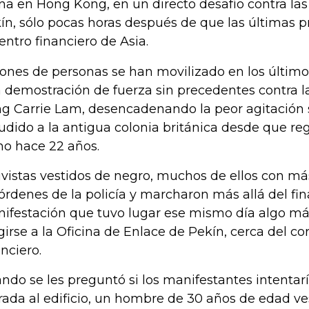
na en Hong Kong, en un directo desafío contra la
ín, sólo pocas horas después de que las últimas p
centro financiero de Asia.
lones de personas se han movilizado en los últim
 demostración de fuerza sin precedentes contra l
g Carrie Lam, desencadenando la peor agitación 
udido a la antigua colonia británica desde que re
no hace 22 años.
ivistas vestidos de negro, muchos de ellos con má
 órdenes de la policía y marcharon más allá del fina
ifestación que tuvo lugar ese mismo día algo má
igirse a la Oficina de Enlace de Pekín, cerca del c
anciero.
ndo se les preguntó si los manifestantes intentarí
rada al edificio, un hombre de 30 años de edad ve