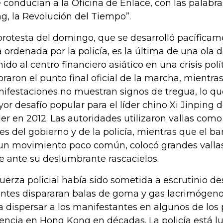
 conducían a la Oficina de Enlace, con las palabr
g, la Revolución del Tiempo”.
protesta del domingo, que se desarrolló pacíficame
a ordenada por la policía, es la última de una ola 
ido al centro financiero asiático en una crisis pol
oraron el punto final oficial de la marcha, mientras
ifestaciones no muestran signos de tregua, lo qu
or desafío popular para el líder chino Xi Jinping
er en 2012. Las autoridades utilizaron vallas como
es del gobierno y de la policía, mientras que el b
un movimiento poco común, colocó grandes vallas
le ante su deslumbrante rascacielos.
fuerza policial había sido sometida a escrutinio d
ntes dispararan balas de goma y gas lacrimógen
a dispersar a los manifestantes en algunos de los
lencia en Hong Kong en décadas. La policía está 