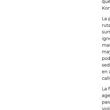
que
Kon
La 
rut
sum
ign
man
may
pod
sed
en 
cal
La 
age
par
vio