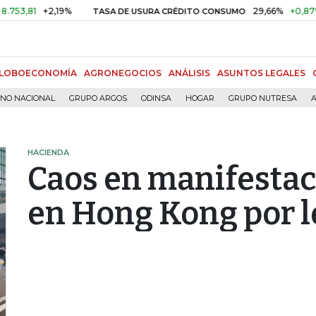
+2,19%
29,66%
+0,87%
+3,0
TASA DE USURA CRÉDITO CONSUMO
LOBOECONOMÍA
AGRONEGOCIOS
ANÁLISIS
ASUNTOS LEGALES
RNO NACIONAL
GRUPO ARGOS
ODINSA
HOGAR
GRUPO NUTRESA
A
HACIENDA
Caos en manifestac
en Hong Kong por l