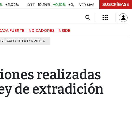
SUSCRÍBASE
2%
10,34%
+0,10%
+0,98%
$ 416,91
+$ 0,05
+0,01%
DTF
UVR
VER MÁS
CAJA FUERTE
INDICADORES
INSIDE
BELARDO DE LA ESPRIELLA
iones realizadas
ey de extradición