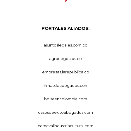
PORTALES ALIADOS:
asuntoslegales.com.co
agronegocios.co
empresas.larepublica.co
firmasdeabogados.com
bolsaencolombia.com
casosdeexitoabogados.com
carnavalindustriacultural.com