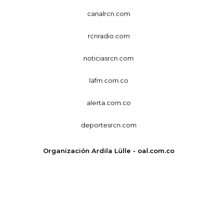
canalrcn.com
rcnradio.com
noticiasrcn.com
lafm.com.co
alerta.com.co
deportesrcn.com
Organización Ardila Lülle - oal.com.co