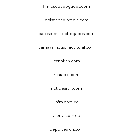
firmasdeabogados.com
bolsaencolombia.com
casosdeexitoabogados.com
carnavalindustriacultural.com
canalrcn.com
rcnradio.com
noticiasrcn.com
lafm.com.co
alerta.com.co
deportesrcn.com