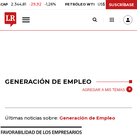
2.344,81
-29,92
-1,26%
US$ 75,09
-US$ 0,24
-0,3
PETRÓLEO WTI
SUSCRÍBASE
GENERACIÓN DE EMPLEO
AGREGAR A MIS TEMAS
Últimas noticias sobre:
Generación de Empleo