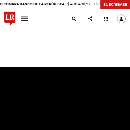
$ 408.498,97
+$ 8.753,81
+2,19%
 BANCO DE LA REPÚBLICA
TASA 
SUSCRÍBASE