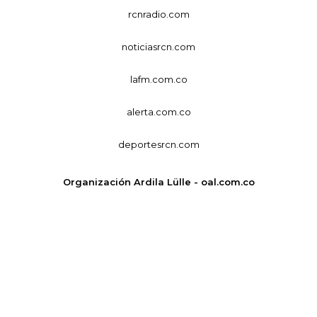
rcnradio.com
noticiasrcn.com
lafm.com.co
alerta.com.co
deportesrcn.com
Organización Ardila Lülle - oal.com.co