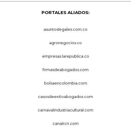
PORTALES ALIADOS:
asuntoslegales.com.co
agronegocios.co
empresas.larepublica.co
firmasdeabogados.com
bolsaencolombia.com
casosdeexitoabogados.com
carnavalindustriacultural.com
canalrcn.com