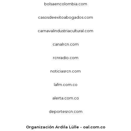
bolsaencolombia.com
casosdeexitoabogados.com
carnavalindustriacultural.com
canalrcn.com
rcnradio.com
noticiasrcn.com
lafm.com.co
alerta.com.co
deportesrcn.com
Organización Ardila Lülle - oal.com.co