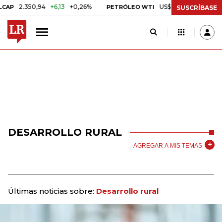
.350,94
+6,13
+0,26%
US$ 78,01
US$ 2,92
+3,89
PETRÓLEO WTI
SUSCRÍBASE
DESARROLLO RURAL
AGREGAR A MIS TEMAS
Últimas noticias sobre:
Desarrollo rural