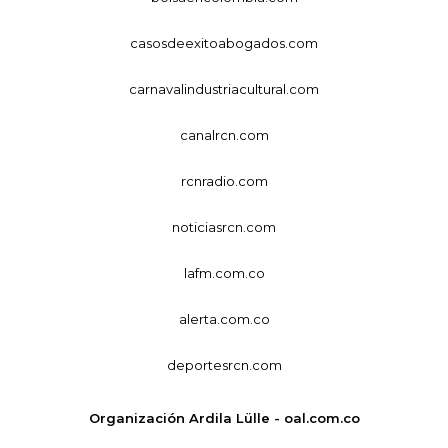
casosdeexitoabogados.com
carnavalindustriacultural.com
canalrcn.com
rcnradio.com
noticiasrcn.com
lafm.com.co
alerta.com.co
deportesrcn.com
Organización Ardila Lülle - oal.com.co