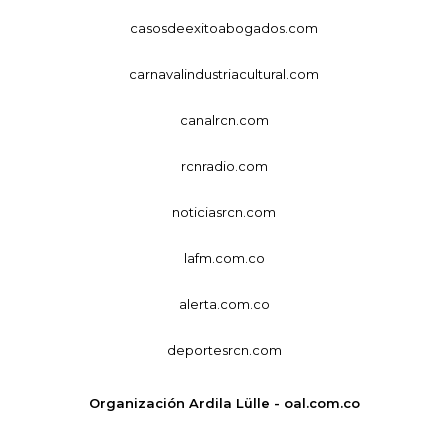
casosdeexitoabogados.com
carnavalindustriacultural.com
canalrcn.com
rcnradio.com
noticiasrcn.com
lafm.com.co
alerta.com.co
deportesrcn.com
Organización Ardila Lülle - oal.com.co