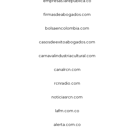
empresas.larepublica.co
firmasdeabogados.com
bolsaencolombia.com
casosdeexitoabogados.com
carnavalindustriacultural.com
canalrcn.com
rcnradio.com
noticiasrcn.com
lafm.com.co
alerta.com.co