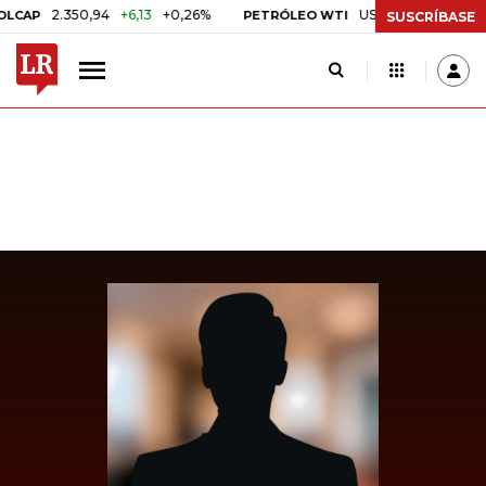
2.350,94
+6,13
+0,26%
US$ 78,01
US$ 2,92
+3
P
PETRÓLEO WTI
SUSCRÍBASE