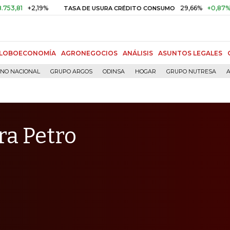
+2,19%
29,66%
+0,87%
+3,02%
TASA DE USURA CRÉDITO CONSUMO
LOBOECONOMÍA
AGRONEGOCIOS
ANÁLISIS
ASUNTOS LEGALES
RNO NACIONAL
GRUPO ARGOS
ODINSA
HOGAR
GRUPO NUTRESA
A
ra Petro