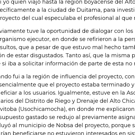
ui yo quien viajó hasta la región boyacense del Al
ecíficamente a la ciudad de Duitama, para investi
proyecto del cual especulaba el profesional al que 
viamente tuve la oportunidad de dialogar con los 
organismo ejecutor, en donde se refirieron a la pe
nsultos, que a pesar de que estuvo mal hecho tamb
ón de estar disgustados. Tanto así, que la misma
 si iba a solicitar información de parte de esta no
ndo fui a la región de influencia del proyecto, con
sencialmente que el proyecto estaba terminado y 
eficiar a los usuarios. Igualmente, estuve en la As
arios del Distrito de Riego y Drenaje del Alto Ch
avitoba (Usochicamocha), en donde me explicaron
supuesto gastado se redujo al previamente asign
luyó al municipio de Nobsa del proyecto, porque 
rían beneficiarse no estuvieron interesados en si