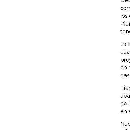
Det
com
los
Pla
ten
La 
cua
pro
en 
gas
Tie
aba
de 
en 
Nad