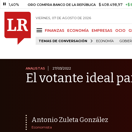
%
$ 408.498,97
+$ 8.753,81
ORO COMPRA BANCO DE LA REPÚBLICA
VIERNES, 07 DE AGOSTO DE 2026
FINANZAS
ECONOMÍA
EMPRESAS
OCIO
G
TEMAS DE CONVERSACIÓN
ECONOMÍA
GOBIE
ANALISTAS
27/03/2022
El votante ideal pa
Antonio Zuleta González
Economista