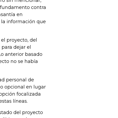
ero sin mencionar,
n fundamento contra
santía en
, la información que
el proyecto, del
 para dejar el
Lo anterior basado
ecto no se había
ad personal de
do opcional en lugar
 opción focalizada
stas líneas.
stado del proyecto