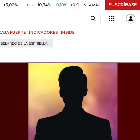
SUSCRÍBASE
10,34%
+0,10%
+0,98%
$ 416,91
+$ 0,05
+0,01%
DTF
UVR
VER MÁS
CAJA FUERTE
INDICADORES
INSIDE
BELARDO DE LA ESPRIELLA