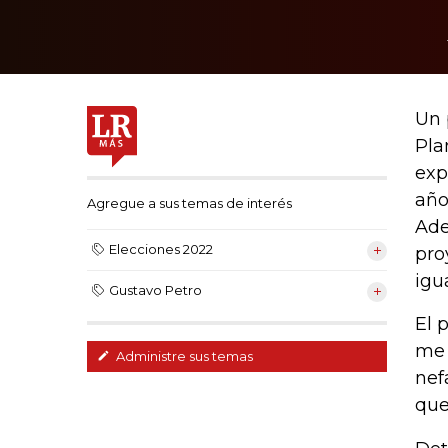
Un 
Pla
exp
año
Agregue a sus temas de interés
Ade
Elecciones 2022
pro
igu
Gustavo Petro
El 
me 
Administre sus temas
nef
que