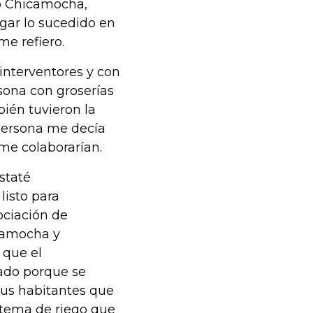
to Chicamocha,
gar lo sucedido en
me refiero.
interventores y con
rsona con groserías
ién tuvieron la
 persona me decía
 me colaborarían.
staté
listo para
ociación de
icamocha y
 que el
ado porque se
sus habitantes que
stema de riego que