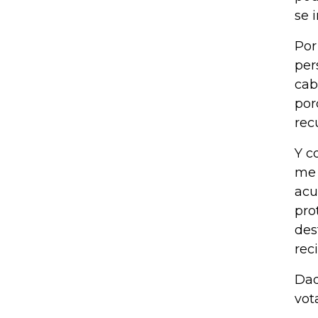
se i
Por
per
cab
por
rec
Y c
me 
acu
pro
des
rec
Dad
vot