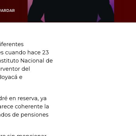
UARDAR
iferentes
es cuando hace 23
nstituto Nacional de
erventor del
Boyacá e
ré en reserva, ya
arece coherente la
vados de pensiones