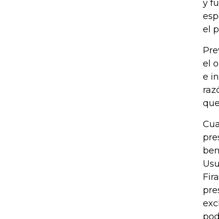
y f
esp
el 
Pre
el 
e i
raz
que
Cua
pre
ben
Usu
Fir
pre
exc
pod