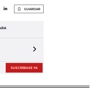
GUARDAR
ARA
Next slide
SUSCRÍBASE YA