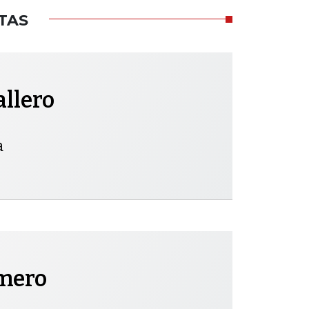
TAS
allero
a
omero