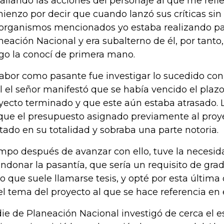
allando las acciones del personaje al que me refi
ienzo por decir que cuando lanzó sus críticas si
 organismos mencionados yo estaba realizando pa
neación Nacional y era subalterno de él, por tanto
go la conocí de primera mano.
labor como pasante fue investigar lo sucedido con 
l el señor manifestó que se había vencido el plazo
yecto terminado y que este aún estaba atrasado. 
que el presupuesto asignado previamente al proy
tado en su totalidad y sobraba una parte notoria.
mpo después de avanzar con ello, tuve la necesid
ndonar la pasantía, que sería un requisito de gra
lo que suele llamarse tesis, y opté por esta última
el tema del proyecto al que se hace referencia en e
ie de Planeación Nacional investigó de cerca el e