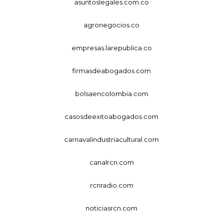
asuntoslegales.com.co
agronegocios.co
empresas.larepublica.co
firmasdeabogados.com
bolsaencolombia.com
casosdeexitoabogados.com
carnavalindustriacultural.com
canalrcn.com
rcnradio.com
noticiasrcn.com