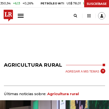
+6,13
+0,26%
US$ 78,01
US$ 2,92
+3,89%
PETRÓLEO WTI
CA
SUSCRÍBASE
AGRICULTURA RURAL
AGREGAR A MIS TEMAS
Últimas noticias sobre:
Agricultura rural