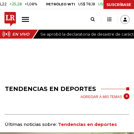
25,28
+1,08%
US$ 78,18
US$ 0,17
+0,22%
PETRÓLEO WTI
CAF
SUSCRÍBASE
EN VIVO
Se aprobó la declaratoria de desastre de carác
TENDENCIAS EN DEPORTES
AGREGAR A MIS TEMAS
Últimas noticias sobre:
Tendencias en deportes