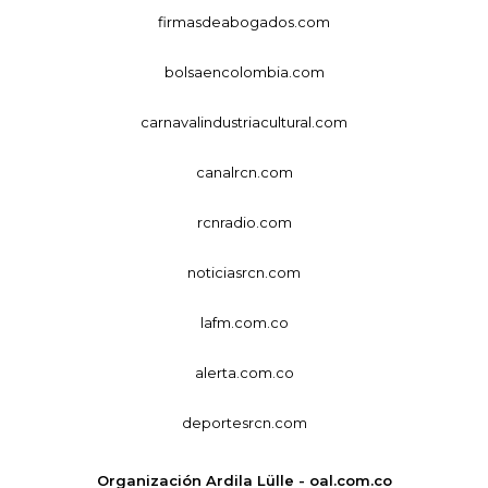
firmasdeabogados.com
bolsaencolombia.com
carnavalindustriacultural.com
canalrcn.com
rcnradio.com
noticiasrcn.com
lafm.com.co
alerta.com.co
deportesrcn.com
Organización Ardila Lülle - oal.com.co