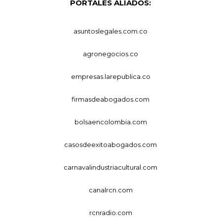
PORTALES ALIADOS:
asuntoslegales.com.co
agronegocios.co
empresas.larepublica.co
firmasdeabogados.com
bolsaencolombia.com
casosdeexitoabogados.com
carnavalindustriacultural.com
canalrcn.com
rcnradio.com