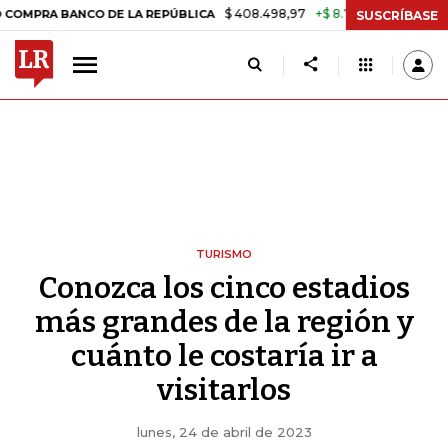
$ 408.498,97
+$ 8.753,81
+2,19%
BANCO DE LA REPÚBLICA
TASA 
SUSCRÍBASE
TURISMO
Conozca los cinco estadios
más grandes de la región y
cuánto le costaría ir a
visitarlos
lunes, 24 de abril de 2023