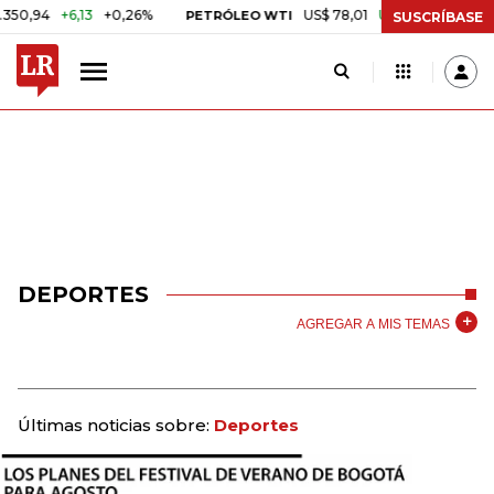
4
+6,13
+0,26%
US$ 78,01
US$ 2,92
+3,89%
PETRÓLEO WTI
C
SUSCRÍBASE
DEPORTES
AGREGAR A MIS TEMAS
Últimas noticias sobre:
Deportes