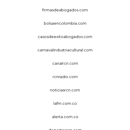
firmasdeabogados.com
bolsaencolombia.com
casosdeexitoabogados.com
carnavalindustriacultural.com
canalrcn.com
rcnradio.com
noticiasrcn.com
lafm.com.co
alerta.com.co