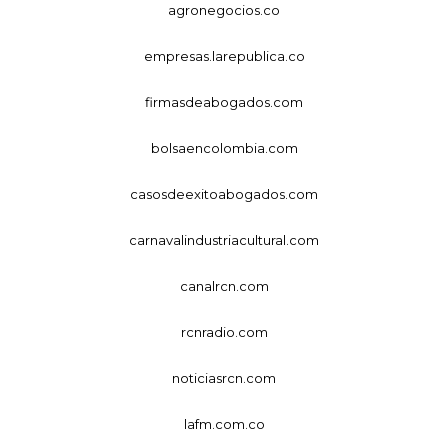
agronegocios.co
empresas.larepublica.co
firmasdeabogados.com
bolsaencolombia.com
casosdeexitoabogados.com
carnavalindustriacultural.com
canalrcn.com
rcnradio.com
noticiasrcn.com
lafm.com.co