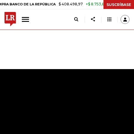
$ 408.498,97
+$ 8.753,81
+2,19%
NCO DE LA REPÚBLICA
TASA DE
SUSCRÍBASE