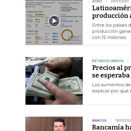
AGRO
29/07/2021
Latinoaméri
producción 
Entre los países 
producción ganad
con 15 millones
ESTADOS UNIDOS
Precios al p
se esperaba
Los aumentos de 
explicar por qué 
BANCOS
13/07/202
Bancamía hab