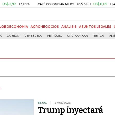
+3,89%
US$ 3,80
US$ 0,05
+1,40%
CAFÉ COLOMBIAN MILDS
OR
LOBOECONOMÍA
AGRONEGOCIOS
ANÁLISIS
ASUNTOS LEGALES
ÍA
CARBÓN
VENEZUELA
PETRÓLEO
GRUPO ARGOS
EBITDA
AMÉ
s
EE.UU.
27/03/2026
Trump inyectará