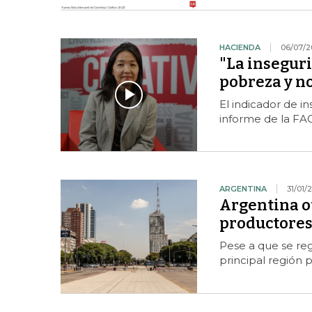
HACIENDA
06/07/2
"La inseguri
pobreza y no
El indicador de i
informe de la FAO
ARGENTINA
31/01/
Argentina ot
productores 
Pese a que se regi
principal región 