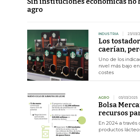
Sin instituciones económicas no 
agro
INDUSTRIA
23/03/
Los tostador
caerían, pe
Uno de los indica
nivel más bajo en
costes
AGRO
03/03/2025
Bolsa Mercan
recursos par
En 2024 a través 
productos lácteos