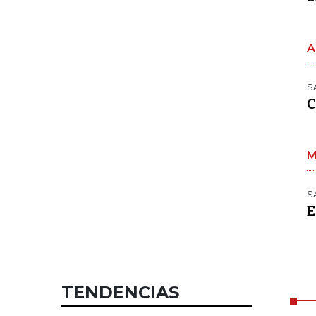
A
S
C
M
S
E
TENDENCIAS