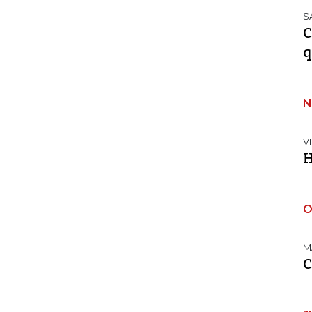
S
C
q
N
V
H
O
M
C