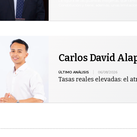
La figura de las guardias indígenas, que tanto
Constitución y tiene, además, unas limitaci
Carlos David Al
ÚLTIMO ANÁLISIS
06/08/2026
Tasas reales elevadas: el at