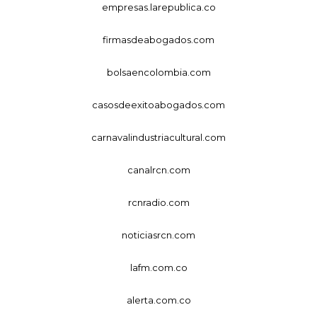
empresas.larepublica.co
firmasdeabogados.com
bolsaencolombia.com
casosdeexitoabogados.com
carnavalindustriacultural.com
canalrcn.com
rcnradio.com
noticiasrcn.com
lafm.com.co
alerta.com.co