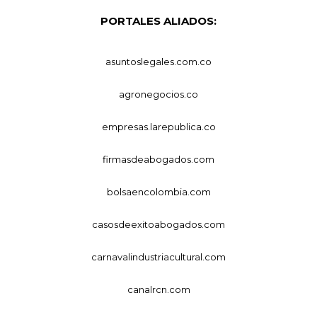
PORTALES ALIADOS:
asuntoslegales.com.co
agronegocios.co
empresas.larepublica.co
firmasdeabogados.com
bolsaencolombia.com
casosdeexitoabogados.com
carnavalindustriacultural.com
canalrcn.com