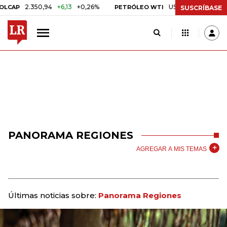
2.350,94
+6,13
+0,26%
US$ 78,01
US$ 2,92
+3,8
PETRÓLEO WTI
SUSCRÍBASE
PANORAMA REGIONES
AGREGAR A MIS TEMAS
Últimas noticias sobre:
Panorama Regiones