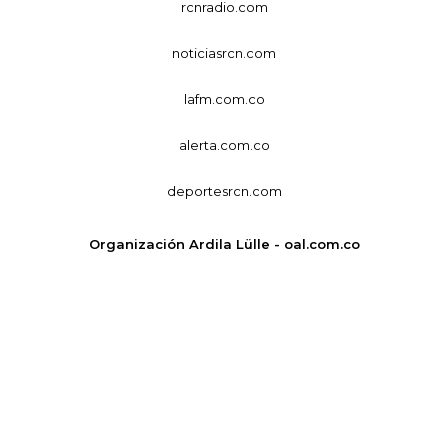
rcnradio.com
noticiasrcn.com
lafm.com.co
alerta.com.co
deportesrcn.com
Organización Ardila Lülle - oal.com.co