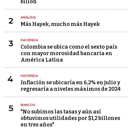
billón
ANÁLISIS
2
Más Hayek, mucho más Hayek
HACIENDA
3
Colombia se ubica como el sexto país
con mayor morosidad bancaria en
América Latina
HACIENDA
4
Inflación se ubicaría en 6,2% en julio y
regresaría a niveles máximos de 2024
BANCOS
5
"No subimos las tasas y aún así
obtuvimos utilidades por $1,2 billones
en tres años"