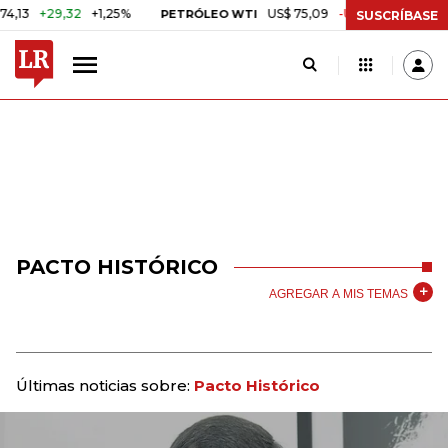
29,32
+1,25%
US$ 75,09
-US$ 0,24
-0,32%
PETRÓLEO WTI
CA
SUSCRÍBASE
PACTO HISTÓRICO
AGREGAR A MIS TEMAS
Últimas noticias sobre:
Pacto Histórico