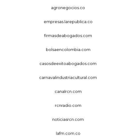
agronegocios.co
empresas.larepublica.co
firmasdeabogados.com
bolsaencolombia.com
casosdeexitoabogados.com
carnavalindustriacultural.com
canalrcn.com
rcnradio.com
noticiasrcn.com
lafm.com.co