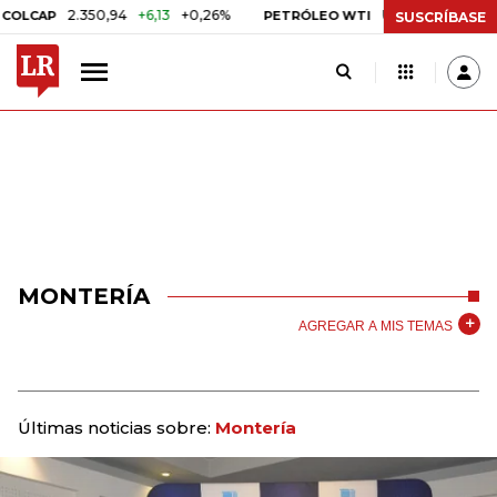
2.350,94
+6,13
+0,26%
US$ 78,01
US$ 2,92
+3
P
PETRÓLEO WTI
SUSCRÍBASE
MONTERÍA
AGREGAR A MIS TEMAS
Últimas noticias sobre:
Montería