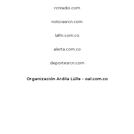
rcnradio.com
noticiasrcn.com
lafm.com.co
alerta.com.co
deportesrcn.com
Organización Ardila Lülle - oal.com.co