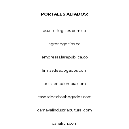
PORTALES ALIADOS:
asuntoslegales.com.co
agronegocios.co
empresas.larepublica.co
firmasdeabogados.com
bolsaencolombia.com
casosdeexitoabogados.com
carnavalindustriacultural.com
canalrcn.com