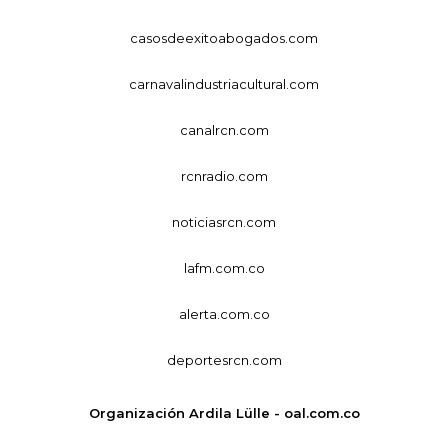
casosdeexitoabogados.com
carnavalindustriacultural.com
canalrcn.com
rcnradio.com
noticiasrcn.com
lafm.com.co
alerta.com.co
deportesrcn.com
Organización Ardila Lülle - oal.com.co