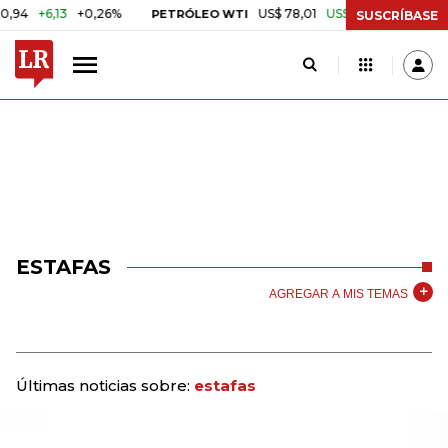
+6,13
+0,26%
US$ 78,01
US$ 2,92
+3,89%
PETRÓLEO WTI
CAF
SUSCRÍBASE
ESTAFAS
AGREGAR A MIS TEMAS
Últimas noticias sobre:
estafas