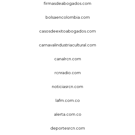
firmasdeabogados.com
bolsaencolombia.com
casosdeexitoabogados.com
carnavalindustriacultural.com
canalrcn.com
rcnradio.com
noticiasrcn.com
lafm.com.co
alerta.com.co
deportesrcn.com