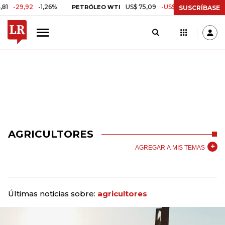
,92
-1,26%
US$ 75,09
-US$ 0,24
-0,32%
PETRÓLEO WTI
CAFÉ
SUSCRÍBASE
AGRICULTORES
AGREGAR A MIS TEMAS
Últimas noticias sobre:
agricultores