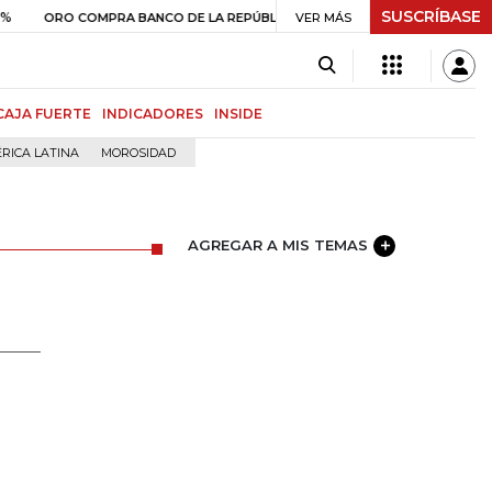
SUSCRÍBASE
$ 408.498,97
+$ 8.753,81
+2,19%
COMPRA BANCO DE LA REPÚBLICA
VER MÁS
CAJA FUERTE
INDICADORES
INSIDE
RICA LATINA
MOROSIDAD
AGREGAR A MIS TEMAS