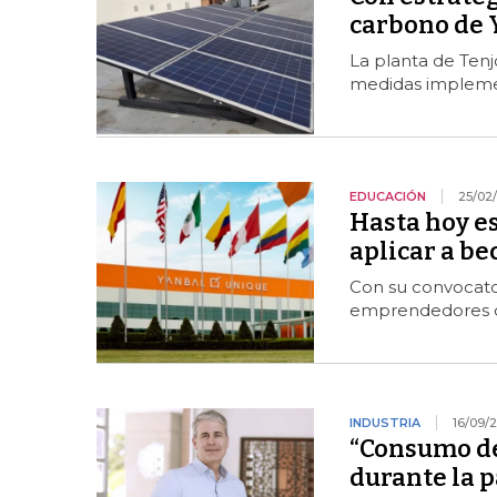
carbono de 
La planta de Tenjo
medidas implemen
EDUCACIÓN
25/02
Hasta hoy es
aplicar a b
Con su convocato
emprendedores de
INDUSTRIA
16/09/
“Consumo de 
durante la 