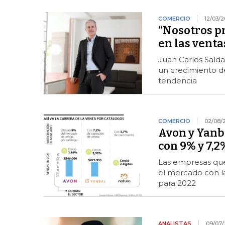
COMERCIO
12/03/
“Nosotros p
en las venta
Juan Carlos Salda
un crecimiento d
tendencia
COMERCIO
02/08/
Avon y Yanba
con 9% y 7,
Las empresas que
el mercado con la
para 2022
ANALISTAS
09/07/