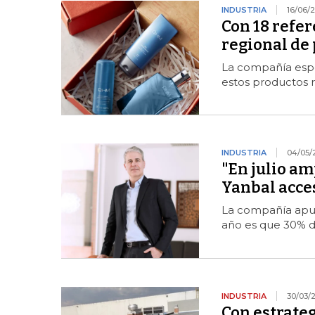
INDUSTRIA
16/06/
Con 18 refer
regional de
La compañía esper
estos productos r
INDUSTRIA
04/05/
"En julio a
Yanbal acces
La compañía apue
año es que 30% de
INDUSTRIA
30/03/
Con estrateg