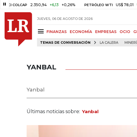
2.350,94
+6,13
+0,26%
US$ 78,01
US$ 2,92
CAP
PETRÓLEO WTI
JUEVES, 06 DE AGOSTO DE 2026
FINANZAS
ECONOMÍA
EMPRESAS
OCIO
G
TEMAS DE CONVERSACIÓN
LA CALERA
MINER
YANBAL
Yanbal
Últimas noticias sobre:
Yanbal