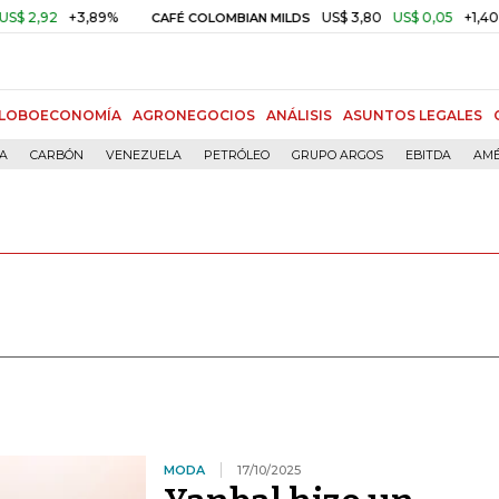
+3,89%
US$ 3,80
US$ 0,05
+1,40%
CAFÉ COLOMBIAN MILDS
ORO 
LOBOECONOMÍA
AGRONEGOCIOS
ANÁLISIS
ASUNTOS LEGALES
ÍA
CARBÓN
VENEZUELA
PETRÓLEO
GRUPO ARGOS
EBITDA
AMÉ
MODA
17/10/2025