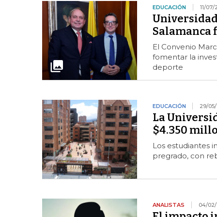
EDUCACIÓN
11/07/
Universidad
Salamanca f
El Convenio Marco
fomentar la invest
deporte
EDUCACIÓN
29/05
La Universi
$4.350 mill
Los estudiantes 
pregrado, con reb
ANALISTAS
04/02/
El impacto 