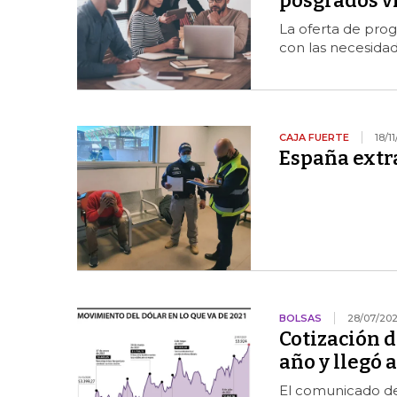
posgrados vi
La oferta de prog
con las necesida
CAJA FUERTE
18/1
España extr
BOLSAS
28/07/202
Cotización d
año y llegó
El comunicado de 