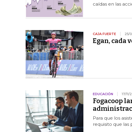
caídas en las acc
CAJA FUERTE
25/0
Egan, cada v
EDUCACIÓN
17/11/
Fogacoop la
administraci
Para que los asis
requisito que las