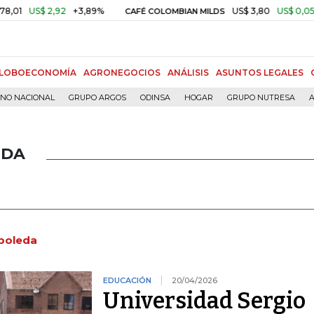
2,92
+3,89%
US$ 3,80
US$ 0,05
+1,40%
CAFÉ COLOMBIAN MILDS
LOBOECONOMÍA
AGRONEGOCIOS
ANÁLISIS
ASUNTOS LEGALES
RNO NACIONAL
GRUPO ARGOS
ODINSA
HOGAR
GRUPO NUTRESA
A
EDA
rboleda
EDUCACIÓN
20/04/2026
Universidad Sergio