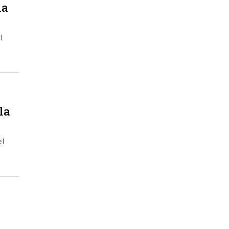
la
l
la
l