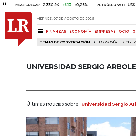
2.350,94
+6,13
+0,26%
US$ 78,01
US$ 
CI COLCAP
PETRÓLEO WTI
VIERNES, 07 DE AGOSTO DE 2026
FINANZAS
ECONOMÍA
EMPRESAS
OCIO
G
TEMAS DE CONVERSACIÓN
ECONOMÍA
GOBIE
UNIVERSIDAD SERGIO ARBOL
Últimas noticias sobre:
Universidad Sergio A