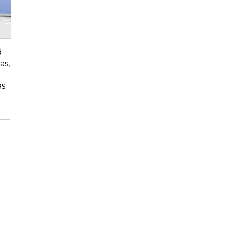
d
as,
s.