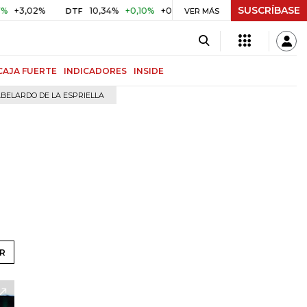
SUSCRÍBASE
10,34%
+0,10%
+0,98%
$ 416,96
+$ 0,05
+0,01%
DTF
UVR
VER MÁS
CAJA FUERTE
INDICADORES
INSIDE
BELARDO DE LA ESPRIELLA
R