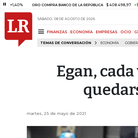
%
$ 408.498,97
+$ 8.753,81
ORO COMPRA BANCO DE LA REPÚBLICA
SÁBADO, 08 DE AGOSTO DE 2026
FINANZAS
ECONOMÍA
EMPRESAS
OCIO
G
TEMAS DE CONVERSACIÓN
ECONOMÍA
GOBIE
Egan, cada
quedars
martes, 25 de mayo de 2021