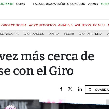
+2,19%
29,66%
+0,87%
+3,02%
TASA DE USURA CRÉDITO CONSUMO
LOBOECONOMÍA
AGRONEGOCIOS
ANÁLISIS
ASUNTOS LEGALES
RNO NACIONAL
GRUPO ARGOS
ODINSA
HOGAR
GRUPO NUTRESA
A
 vez más cerca de
e con el Giro
GUARDA