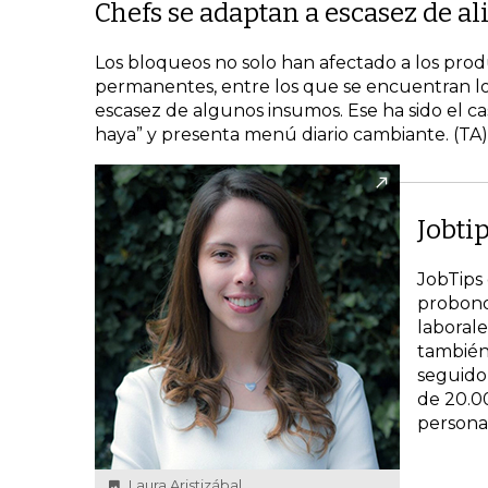
Chefs se adaptan a escasez de a
Los bloqueos no solo han afectado a los produ
permanentes, entre los que se encuentran lo
escasez de algunos insumos. Ese ha sido el ca
haya” y presenta menú diario cambiante. (TA)
Jobti
JobTips
probono 
laboral
también 
seguido
de 20.0
personas
Laura Aristizábal