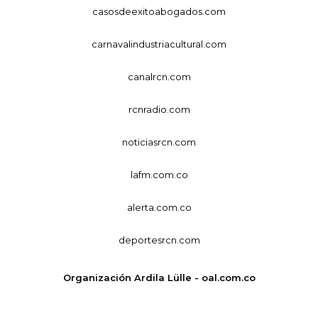
casosdeexitoabogados.com
carnavalindustriacultural.com
canalrcn.com
rcnradio.com
noticiasrcn.com
lafm.com.co
alerta.com.co
deportesrcn.com
Organización Ardila Lülle - oal.com.co