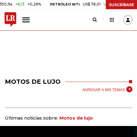
+6,13
+0,26%
US$ 78,01
US$ 2,92
+3,89%
PETRÓLEO WTI
CA
SUSCRÍBASE
MOTOS DE LUJO
AGREGAR A MIS TEMAS
Últimas noticias sobre:
Motos de lujo