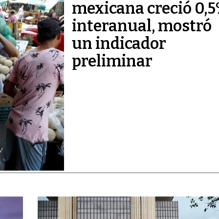
mexicana creció 0,
interanual, mostró
un indicador
preliminar