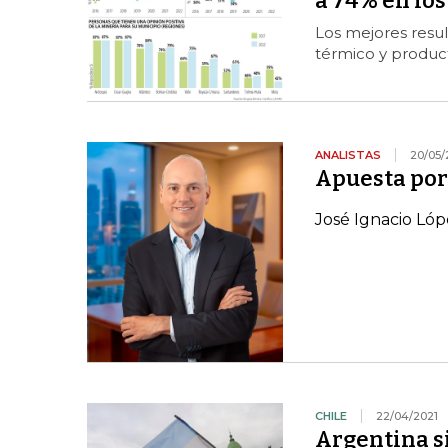
a 74% en los
Los mejores resu
térmico y product
ANALISTAS
20/05/
Apuesta por
José Ignacio Lóp
CHILE
22/04/2021
Argentina si