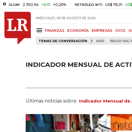
2.350,94
+6,13
+0,26%
US$ 78,01
US$ 2,92
+3
AP
PETRÓLEO WTI
MIÉRCOLES, 05 DE AGOSTO DE 2026
FINANZAS
ECONOMÍA
EMPRESAS
OCIO
G
TEMAS DE CONVERSACIÓN
ANDI
BRUCE MAC 
INDICADOR MENSUAL DE ACT
Últimas noticias sobre:
Indicador Mensual de