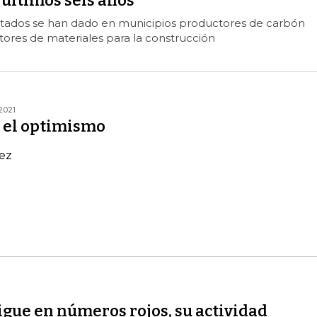
 últimos seis años
ltados se han dado en municipios productores de carbón
ores de materiales para la construcción
2021
 el optimismo
ez
gue en números rojos, su actividad