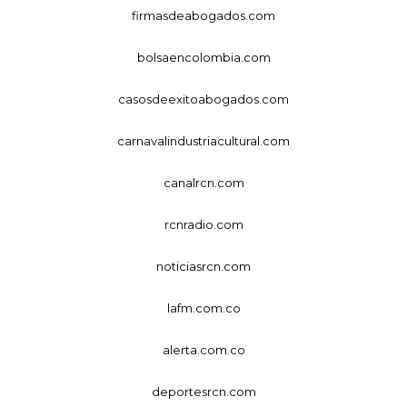
firmasdeabogados.com
bolsaencolombia.com
casosdeexitoabogados.com
carnavalindustriacultural.com
canalrcn.com
rcnradio.com
noticiasrcn.com
lafm.com.co
alerta.com.co
deportesrcn.com