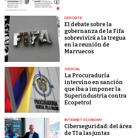
DEPORTE
El debate sobre la
gobernanza de la Fifa
sobrevivirá a la tregua
en la reunión de
Marruecos
JUDICIAL
La Procuraduría
intervino en sanción
que iba a imponer la
Superindustria contra
Ecopetrol
INTERNET ECONOMY
Ciberseguridad: del área
de TI a las juntas