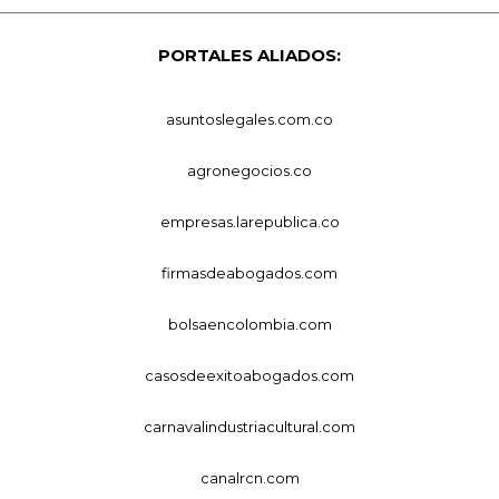
PORTALES ALIADOS:
asuntoslegales.com.co
agronegocios.co
empresas.larepublica.co
firmasdeabogados.com
bolsaencolombia.com
casosdeexitoabogados.com
carnavalindustriacultural.com
canalrcn.com