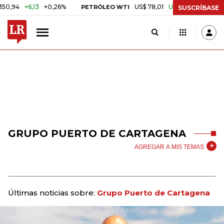
4
+6,13
+0,26%
US$ 78,01
US$ 2,92
+3,89%
PETRÓLEO WTI
C
SUSCRÍBASE
GRUPO PUERTO DE CARTAGENA
AGREGAR A MIS TEMAS
Últimas noticias sobre:
Grupo Puerto de Cartagena