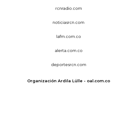
rcnradio.com
noticiasrcn.com
lafm.com.co
alerta.com.co
deportesrcn.com
Organización Ardila Lülle - oal.com.co