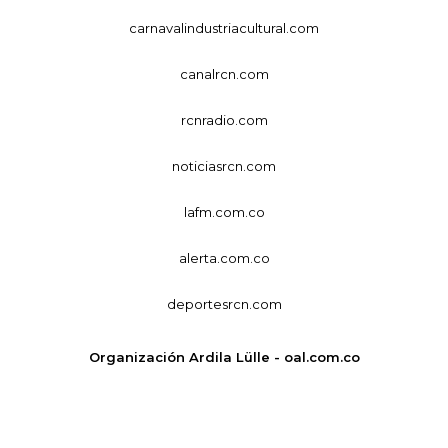
carnavalindustriacultural.com
canalrcn.com
rcnradio.com
noticiasrcn.com
lafm.com.co
alerta.com.co
deportesrcn.com
Organización Ardila Lülle - oal.com.co