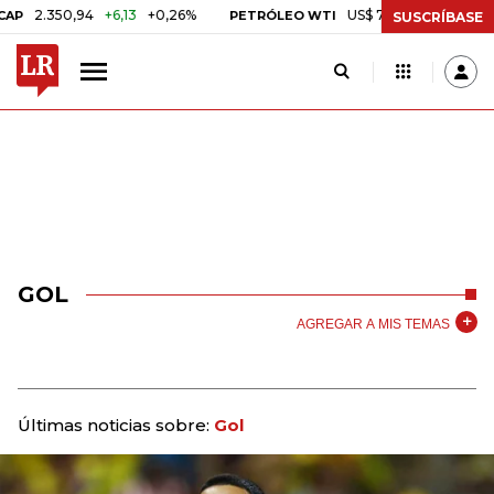
350,94
+6,13
+0,26%
US$ 78,01
US$ 2,92
+3,89%
PETRÓLEO WTI
SUSCRÍBASE
GOL
AGREGAR A MIS TEMAS
Últimas noticias sobre:
Gol