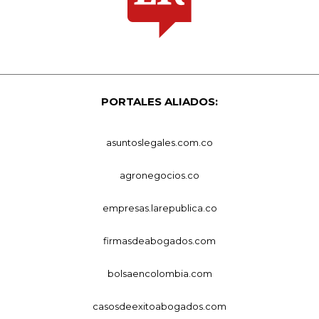
PORTALES ALIADOS:
asuntoslegales.com.co
agronegocios.co
empresas.larepublica.co
firmasdeabogados.com
bolsaencolombia.com
casosdeexitoabogados.com