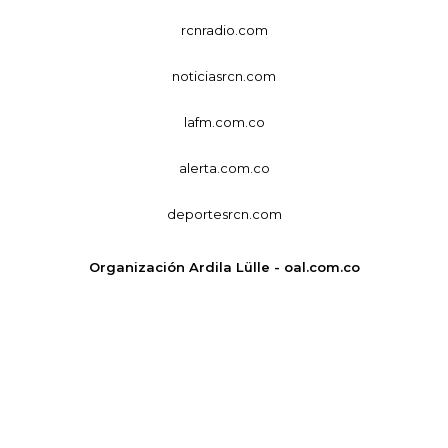
rcnradio.com
noticiasrcn.com
lafm.com.co
alerta.com.co
deportesrcn.com
Organización Ardila Lülle - oal.com.co