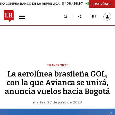
$ 408.498,97
+$ 8.753,81
+2,19%
RA BANCO DE LA REPÚBLICA
TAS
SUSCRÍBASE
TRANSPORTE
La aerolínea brasileña GOL,
con la que Avianca se unirá,
anuncia vuelos hacia Bogotá
martes, 27 de junio de 2023