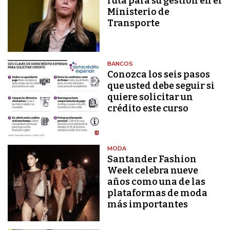
ruta para su gestión en el
Ministerio de
Transporte
BANCOS
Conozca los seis pasos
que usted debe seguir si
quiere solicitar un
crédito este curso
MODA
Santander Fashion
Week celebra nueve
años como una de las
plataformas de moda
más importantes