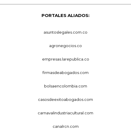
PORTALES ALIADOS:
asuntoslegales.com.co
agronegocios.co
empresas.larepublica.co
firmasdeabogados.com
bolsaencolombia.com
casosdeexitoabogados.com
carnavalindustriacultural.com
canalrcn.com