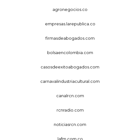
agronegocios.co
empresas.larepublica.co
firmasdeabogados.com
bolsaencolombia.com
casosdeexitoabogados.com
carnavalindustriacultural.com
canalrcn.com
rcnradio.com
noticiasrcn.com
lafm.com.co