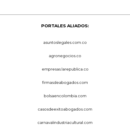
PORTALES ALIADOS:
asuntoslegales.com.co
agronegocios.co
empresas.larepublica.co
firmasdeabogados.com
bolsaencolombia.com
casosdeexitoabogados.com
carnavalindustriacultural.com