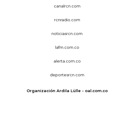
canalrcn.com
rcnradio.com
noticiasrcn.com
lafm.com.co
alerta.com.co
deportesrcn.com
Organización Ardila Lülle - oal.com.co