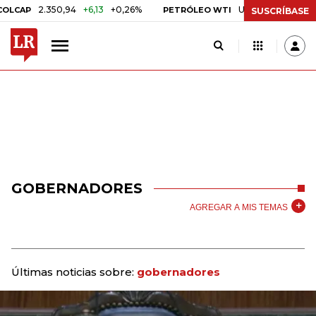
2.350,94
+6,13
+0,26%
US$ 78,18
US$ 0,17
+0,
P
PETRÓLEO WTI
SUSCRÍBASE
GOBERNADORES
AGREGAR A MIS TEMAS
Últimas noticias sobre:
gobernadores