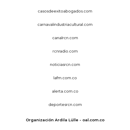
casosdeexitoabogados.com
carnavalindustriacultural.com
canalrcn.com
rcnradio.com
noticiasrcn.com
lafm.com.co
alerta.com.co
deportesrcn.com
Organización Ardila Lülle - oal.com.co