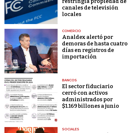
restringía propiedad de
canales de televisión
locales
COMERCIO
Analdex alertó por
demoras de hasta cuatro
días en registros de
importación
BANCOS
El sector fiduciario
cerró con activos
administrados por
$1.169 billones a junio
SOCIALES