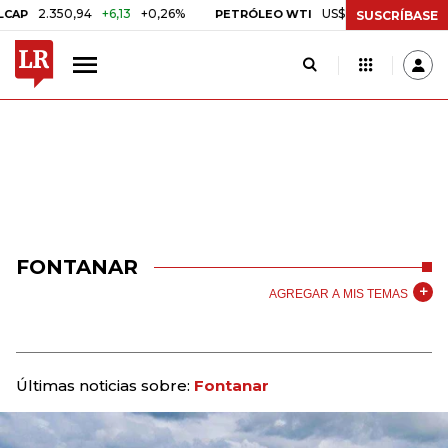
.350,94
+6,13
+0,26%
US$ 78,18
US$ 0,17
+0,22%
PETRÓLEO WTI
SUSCRÍBASE
FONTANAR
AGREGAR A MIS TEMAS
Últimas noticias sobre:
Fontanar