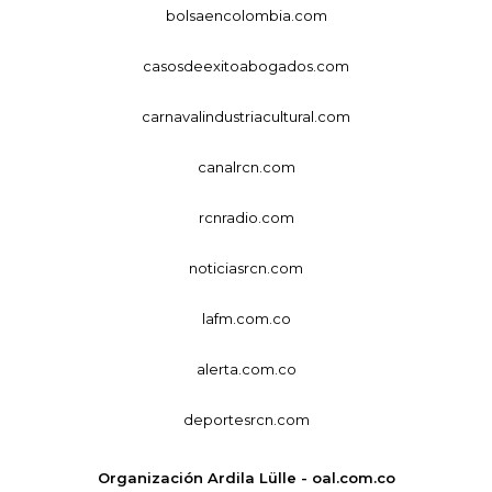
bolsaencolombia.com
casosdeexitoabogados.com
carnavalindustriacultural.com
canalrcn.com
rcnradio.com
noticiasrcn.com
lafm.com.co
alerta.com.co
deportesrcn.com
Organización Ardila Lülle - oal.com.co