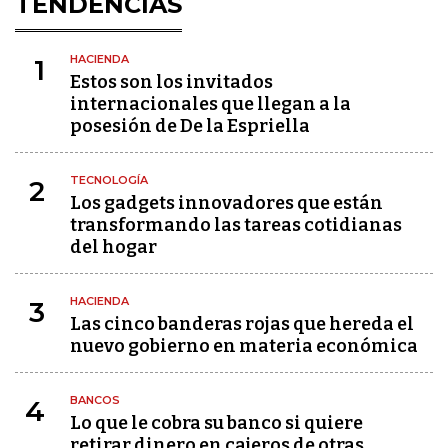
TENDENCIAS
HACIENDA
1
Estos son los invitados
internacionales que llegan a la
posesión de De la Espriella
TECNOLOGÍA
2
Los gadgets innovadores que están
transformando las tareas cotidianas
del hogar
HACIENDA
3
Las cinco banderas rojas que hereda el
nuevo gobierno en materia económica
BANCOS
4
Lo que le cobra su banco si quiere
retirar dinero en cajeros de otras