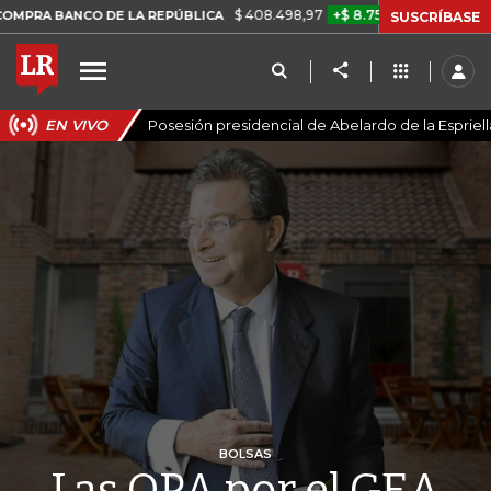
$ 408.498,97
+$ 8.753,81
+2,19%
 DE LA REPÚBLICA
TASA DE U
SUSCRÍBASE
EN VIVO
Posesión presidencial de Abelardo de la Espriell
BOLSAS