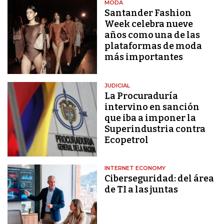
MODA
Santander Fashion
Week celebra nueve
años como una de las
plataformas de moda
más importantes
JUDICIAL
La Procuraduría
intervino en sanción
que iba a imponer la
Superindustria contra
Ecopetrol
INTERNET ECONOMY
Ciberseguridad: del área
de TI a las juntas