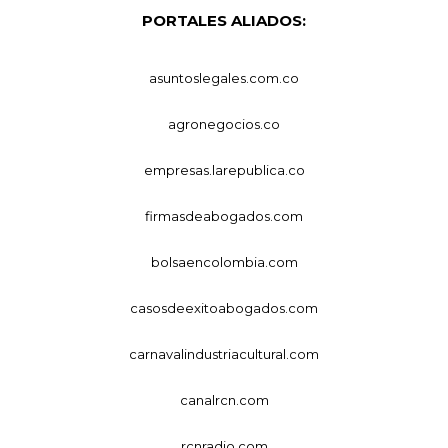
PORTALES ALIADOS:
asuntoslegales.com.co
agronegocios.co
empresas.larepublica.co
firmasdeabogados.com
bolsaencolombia.com
casosdeexitoabogados.com
carnavalindustriacultural.com
canalrcn.com
rcnradio.com