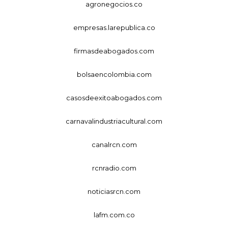
agronegocios.co
empresas.larepublica.co
firmasdeabogados.com
bolsaencolombia.com
casosdeexitoabogados.com
carnavalindustriacultural.com
canalrcn.com
rcnradio.com
noticiasrcn.com
lafm.com.co