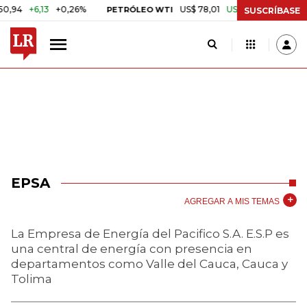
+6,13
+0,26%
US$ 78,01
US$ 2,92
+3,89%
PETRÓLEO WTI
CAF
SUSCRÍBASE
EPSA
AGREGAR A MIS TEMAS
La Empresa de Energía del Pacifico S.A. E.S.P es
una central de energía con presencia en
departamentos como Valle del Cauca, Cauca y
Tolima