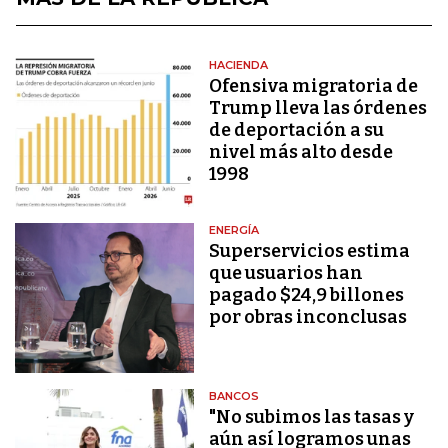
HACIENDA
Ofensiva migratoria de
Trump lleva las órdenes
de deportación a su
nivel más alto desde
1998
ENERGÍA
Superservicios estima
que usuarios han
pagado $24,9 billones
por obras inconclusas
BANCOS
"No subimos las tasas y
aún así logramos unas