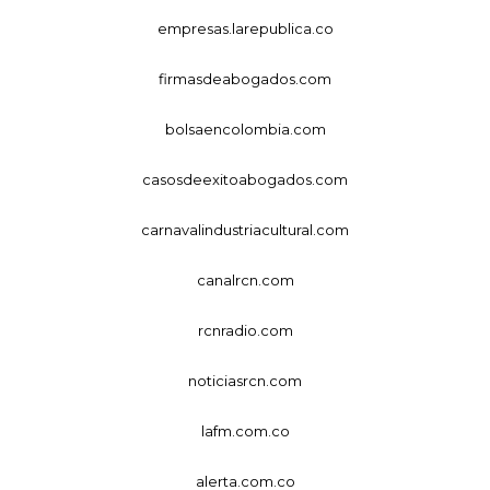
empresas.larepublica.co
firmasdeabogados.com
bolsaencolombia.com
casosdeexitoabogados.com
carnavalindustriacultural.com
canalrcn.com
rcnradio.com
noticiasrcn.com
lafm.com.co
alerta.com.co