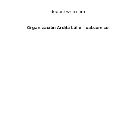
deportesrcn.com
Organización Ardila Lülle - oal.com.co