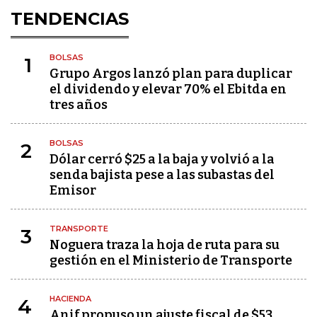
TENDENCIAS
BOLSAS
1
Grupo Argos lanzó plan para duplicar
el dividendo y elevar 70% el Ebitda en
tres años
BOLSAS
2
Dólar cerró $25 a la baja y volvió a la
senda bajista pese a las subastas del
Emisor
TRANSPORTE
3
Noguera traza la hoja de ruta para su
gestión en el Ministerio de Transporte
HACIENDA
4
Anif propuso un ajuste fiscal de $53