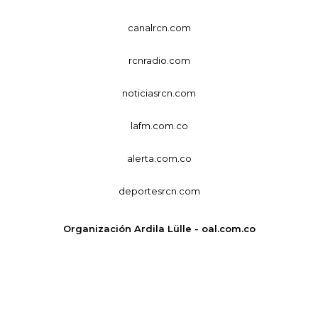
canalrcn.com
rcnradio.com
noticiasrcn.com
lafm.com.co
alerta.com.co
deportesrcn.com
Organización Ardila Lülle - oal.com.co