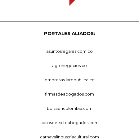
PORTALES ALIADOS:
asuntoslegales.com.co
agronegocios.co
empresas.larepublica.co
firmasdeabogados.com
bolsaencolombia.com
casosdeexitoabogados.com
carnavalindustriacultural.com