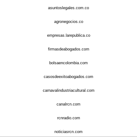
asuntoslegales.com.co
agronegocios.co
empresas.larepublica.co
firmasdeabogados.com
bolsaencolombia.com
casosdeexitoabogados.com
carnavalindustriacultural.com
canalrcn.com
rcnradio.com
noticiasrcn.com