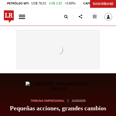
US$ 78,01
US$ 2,92
+3,89%
U
ETRÓLEO WTI
CAFÉ COLOMBIAN MILDS
SUSCRÍBASE
TRIBUNA EMPRESARIAL
21/03/2025
Pequeñas acciones, grandes cambios