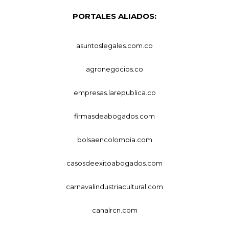
PORTALES ALIADOS:
asuntoslegales.com.co
agronegocios.co
empresas.larepublica.co
firmasdeabogados.com
bolsaencolombia.com
casosdeexitoabogados.com
carnavalindustriacultural.com
canalrcn.com