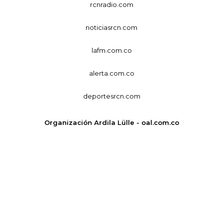
rcnradio.com
noticiasrcn.com
lafm.com.co
alerta.com.co
deportesrcn.com
Organización Ardila Lülle - oal.com.co