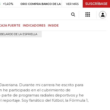
SUSCRÍBASE
0%
$ 408.498,97
+$ 8.753,81
ORO COMPRA BANCO DE LA REPÚBLICA
VER MÁS
CAJA FUERTE
INDICADORES
INSIDE
BELARDO DE LA ESPRIELLA
Javeriana. Durante mi carrera he escrito para
 he participado en el cubrimiento de
 parte de programas radiales deportivos y he
reportaje. Soy fanático del fútbol, la Fórmula 1,