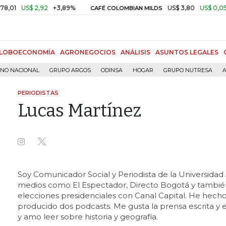
US$ 2,92
+3,89%
US$ 3,80
US$ 0,05
+1,4
CAFÉ COLOMBIAN MILDS
LOBOECONOMÍA
AGRONEGOCIOS
ANÁLISIS
ASUNTOS LEGALES
RNO NACIONAL
GRUPO ARGOS
ODINSA
HOGAR
GRUPO NUTRESA
A
PERIODISTAS
Lucas Martínez
Soy Comunicador Social y Periodista de la Universidad 
medios como El Espectador, Directo Bogotá y también
elecciones presidenciales con Canal Capital. He hecho
producido dos podcasts. Me gusta la prensa escrita y el 
y amo leer sobre historia y geografía.