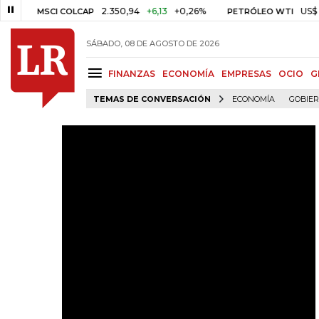
2.350,94
+6,13
+0,26%
US$ 78,01
MSCI COLCAP
PETRÓLEO WTI
SÁBADO, 08 DE AGOSTO DE 2026
FINANZAS
ECONOMÍA
EMPRESAS
OCIO
G
TEMAS DE CONVERSACIÓN
ECONOMÍA
GOBIE