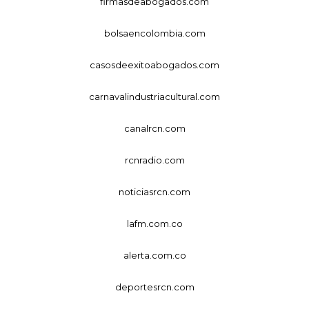
firmasdeabogados.com
bolsaencolombia.com
casosdeexitoabogados.com
carnavalindustriacultural.com
canalrcn.com
rcnradio.com
noticiasrcn.com
lafm.com.co
alerta.com.co
deportesrcn.com