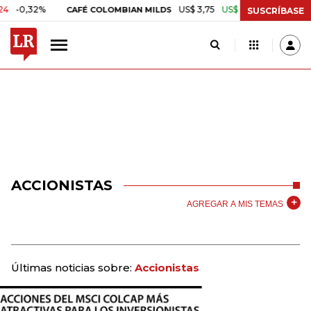
32%
US$ 3,75
US$ 0,00
+0,01%
CAFÉ COLOMBIAN MILDS
ORO 
SUSCRÍBASE
ACCIONISTAS
AGREGAR A MIS TEMAS
Últimas noticias sobre:
Accionistas