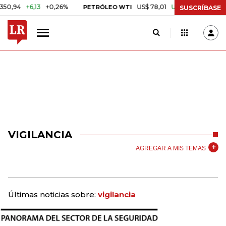
94
+6,13
+0,26%
US$ 78,01
US$ 2,92
+3,89%
PETRÓLEO WTI
SUSCRÍBASE
VIGILANCIA
AGREGAR A MIS TEMAS
Últimas noticias sobre:
vigilancia