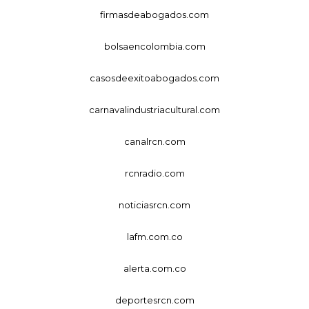
firmasdeabogados.com
bolsaencolombia.com
casosdeexitoabogados.com
carnavalindustriacultural.com
canalrcn.com
rcnradio.com
noticiasrcn.com
lafm.com.co
alerta.com.co
deportesrcn.com