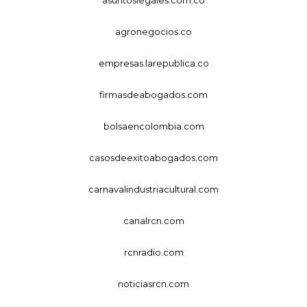
asuntoslegales.com.co
agronegocios.co
empresas.larepublica.co
firmasdeabogados.com
bolsaencolombia.com
casosdeexitoabogados.com
carnavalindustriacultural.com
canalrcn.com
rcnradio.com
noticiasrcn.com