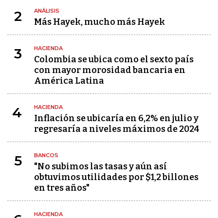
ANÁLISIS
2
Más Hayek, mucho más Hayek
HACIENDA
3
Colombia se ubica como el sexto país
con mayor morosidad bancaria en
América Latina
HACIENDA
4
Inflación se ubicaría en 6,2% en julio y
regresaría a niveles máximos de 2024
BANCOS
5
"No subimos las tasas y aún así
obtuvimos utilidades por $1,2 billones
en tres años"
HACIENDA