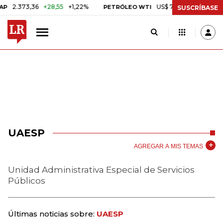
.373,36
+28,55
+1,22%
US$ 75,09
-US$ 0,24
-0,3
PETRÓLEO WTI
SUSCRÍBASE
UAESP
AGREGAR A MIS TEMAS
Unidad Administrativa Especial de Servicios
Públicos
Últimas noticias sobre:
UAESP