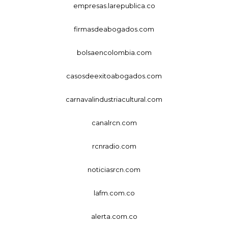
empresas.larepublica.co
firmasdeabogados.com
bolsaencolombia.com
casosdeexitoabogados.com
carnavalindustriacultural.com
canalrcn.com
rcnradio.com
noticiasrcn.com
lafm.com.co
alerta.com.co